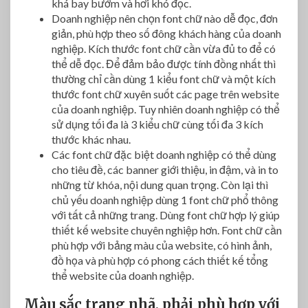
khá bay bướm và hơi khó đọc.
Doanh nghiệp nên chọn font chữ nào dễ đọc, đơn
giản, phù hợp theo số đông khách hàng của doanh
nghiệp. Kích thước font chữ cần vừa đủ to để có
thể dễ đọc. Để đảm bảo được tính đồng nhất thì
thường chỉ cần dùng 1 kiểu font chữ và một kích
thước font chữ xuyên suốt các page trên website
của doanh nghiệp. Tuy nhiên doanh nghiệp có thể
sử dụng tối đa là 3 kiểu chữ cùng tối đa 3 kích
thước khác nhau.
Các font chữ đặc biệt doanh nghiệp có thể dùng
cho tiêu đề, các banner giới thiệu, in đậm, và in to
những từ khóa, nội dung quan trọng. Còn lại thì
chủ yếu doanh nghiệp dùng 1 font chữ phổ thông
với tất cả những trang. Dùng font chữ hợp lý giúp
thiết kế website chuyên nghiệp hơn. Font chữ cần
phù hợp với bảng màu của website, có hình ảnh,
đồ họa và phù hợp có phong cách thiết kế tổng
thể website của doanh nghiệp.
Màu sắc trang nhã, phải phù hợp với