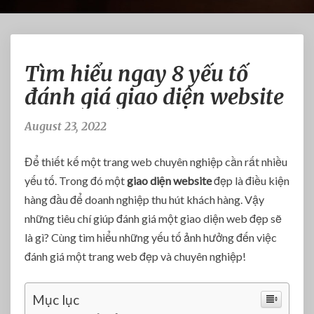
T
Tìm hiểu ngay 8 yếu tố
ì
m
đánh giá giao diện website
h
i
August 23, 2022
ể
u
Để thiết kế một trang web chuyên nghiệp cần rất nhiều
n
g
yếu tố. Trong đó một
giao diện website
đẹp là điều kiện
a
hàng đầu để doanh nghiệp thu hút khách hàng. Vậy
y
những tiêu chí giúp đánh giá một giao diện web đẹp sẽ
8
là gì? Cùng tìm hiểu những yếu tố ảnh hưởng đến việc
y
đánh giá một trang web đẹp và chuyên nghiệp!
ế
u
t
Mục lục
ố