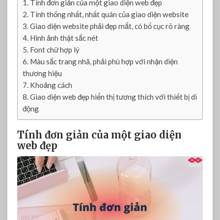
Tính đơn giản của một giao diện web đẹp
đ
á
Tính thống nhất, nhất quán của giao diện website
n
Giao diện website phải đẹp mắt, có bố cục rõ ràng
h
Hình ảnh thật sắc nét
g
Font chữ hợp lý
i
Màu sắc trang nhã, phải phù hợp với nhận diện
á
thương hiệu
g
Khoảng cách
i
Giao diện web đẹp hiển thị tương thích với thiết bị di
a
động
o
d
i
Tính đơn giản của một giao diện
ệ
web đẹp
n
w
e
b
s
i
t