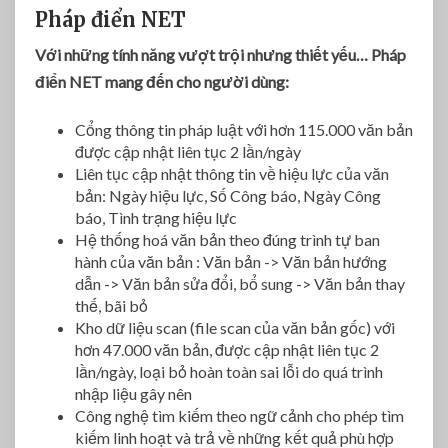
đ
Pháp điển NET
i
Với những tính năng vượt trội nhưng thiết yếu…
Pháp
ể
n
điển NET mang đến cho người dùng:
N
e
Cổng thông tin pháp luật với hơn 115.000 văn bản
t
được cập nhật liên tục 2 lần/ngày
Liên tục cập nhật thông tin về hiệu lực của văn
bản: Ngày hiệu lực, Số Công báo, Ngày Công
báo, Tình trạng hiệu lực
Hệ thống hoá văn bản theo đúng trình tự ban
hành của văn bản : Văn bản -> Văn bản hướng
dẫn -> Văn bản sửa đổi, bổ sung -> Văn bản thay
thế, bãi bỏ
Kho dữ liệu scan (file scan của văn bản gốc) với
hơn 47.000 văn bản, được cập nhật liên tục 2
lần/ngày, loại bỏ hoàn toàn sai lỗi do quá trình
nhập liệu gây nên
Công nghệ tìm kiếm theo ngữ cảnh cho phép tìm
kiếm linh hoạt và trả về những kết quả phù hợp