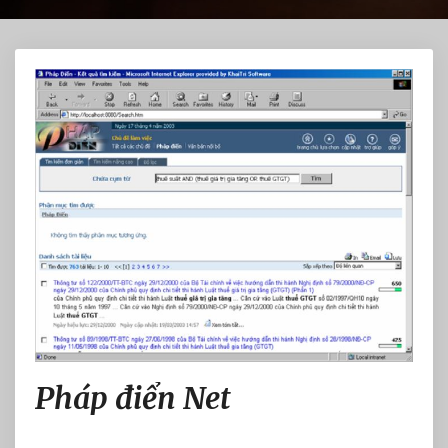
P
Pháp điển Net
h
á
p