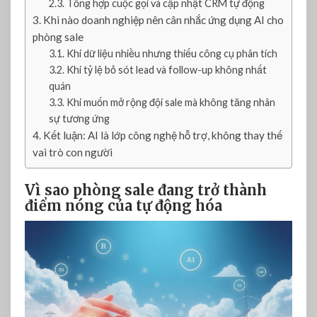
Tổng hợp cuộc gọi và cập nhật CRM tự động
h
Khi nào doanh nghiệp nên cân nhắc ứng dụng AI cho
b
phòng sale
á
Khi dữ liệu nhiều nhưng thiếu công cụ phân tích
n
Khi tỷ lệ bỏ sót lead và follow-up không nhất
h
quán
à
Khi muốn mở rộng đội sale mà không tăng nhân
n
sự tương ứng
g
Kết luận: AI là lớp công nghệ hỗ trợ, không thay thế
vai trò con người
Vì sao phòng sale đang trở thành
điểm nóng của tự động hóa