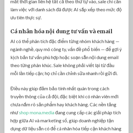
mất thời gian liên hệ tất cả theo thứ tự vào, sale chỉ cần
làm việc với danh sách đã được AI sắp xếp theo mức độ
ưu tiên thực sự.
Cá nhân hóa nội dung tư vấn và email
AI có thể phân tích đặc điểm từng nhóm khách hàng —
ngành nghề, quy mô công ty, vấn đề phổ biến — để gợi ý
kịch bản tư vấn phù hợp hoặc soạn sẵn nội dung email
theo từng phân khúc. Sale không phải viết lại từ đầu
mỗi lần tiếp cận; họ chỉ cần chỉnh sửa nhanh rồi gửi đi.
Điều này giúp đảm bảo tính nhất quán trong cách
truyền thông của cả đội, đặc biệt khi có nhân viên mới
chưa nắm rõ sản phẩm hay khách hàng. Các nền tảng
như
shop mona.media
đang cung cấp các giải pháp tích
hợp giữa AI và marketing số, giúp doanh nghiệp tận
dụng dữ liệu sẵn có để cá nhân hóa tiếp cận khách hàng