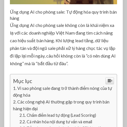
s
a
Ứng dụng AI cho phòng sale: Tự động hóa quy trình bán
l
hàng
e
Ứng dụng AI cho phòng sale không còn là khái niệm xa
:
lạ với các doanh nghiệp Việt Nam đang tìm cách nâng
T
ự
cao hiệu suất bán hàng. Khi lượng lead tăng, dữ liệu
đ
phân tán và đội ngũ sale phải xử lý hàng chục tác vụ lặp
ộ
đi lặp lại mỗi ngày, câu hỏi không còn là “có nên dùng AI
n
không” mà là “bắt đầu từ đâu”.
g
h
ó
Mục lục
a
Vì sao phòng sale đang trở thành điểm nóng của tự
q
động hóa
u
y
Các công nghệ AI thường gặp trong quy trình bán
t
hàng hiện đại
r
Chấm điểm lead tự động (Lead Scoring)
ì
Cá nhân hóa nội dung tư vấn và email
n