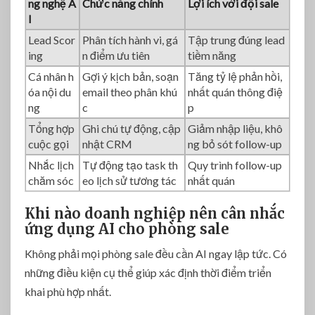
ng nghệ A
Chức năng chính
Lợi ích với đội sale
I
Lead Scor
Phân tích hành vi, gá
Tập trung đúng lead
ing
n điểm ưu tiên
tiềm năng
Cá nhân h
Gợi ý kịch bản, soạn
Tăng tỷ lệ phản hồi,
óa nội du
email theo phân khú
nhất quán thông điệ
ng
c
p
Tổng hợp
Ghi chú tự động, cập
Giảm nhập liệu, khô
cuộc gọi
nhật CRM
ng bỏ sót follow-up
Nhắc lịch
Tự động tạo task th
Quy trình follow-up
chăm sóc
eo lịch sử tương tác
nhất quán
Khi nào doanh nghiệp nên cân nhắc
ứng dụng AI cho phòng sale
Không phải mọi phòng sale đều cần AI ngay lập tức. Có
những điều kiện cụ thể giúp xác định thời điểm triển
khai phù hợp nhất.