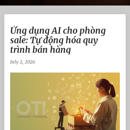
Ứ
Ứng dụng AI cho phòng
n
g
sale: Tự động hóa quy
d
trình bán hàng
ụ
n
g
July 2, 2026
A
I
c
h
o
p
h
ò
n
g