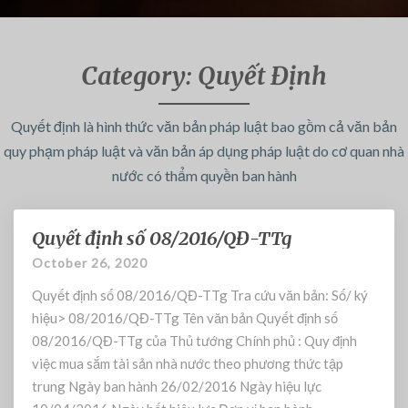
Category:
Quyết Định
Quyết định là hình thức văn bản pháp luật bao gồm cả văn bản
quy phạm pháp luật và văn bản áp dụng pháp luật do cơ quan nhà
nước có thẩm quyền ban hành
Quyết định số 08/2016/QĐ-TTg
Q
u
October 26, 2020
y
Quyết định số 08/2016/QĐ-TTg Tra cứu văn bản: Số/ ký
ế
t
hiệu> 08/2016/QĐ-TTg Tên văn bản Quyết định số
đ
08/2016/QĐ-TTg của Thủ tướng Chính phủ : Quy định
ị
việc mua sắm tài sản nhà nước theo phương thức tập
n
trung Ngày ban hành 26/02/2016 Ngày hiệu lực
h