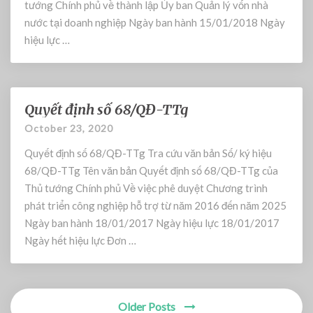
ị
tướng Chính phủ về thành lập Ủy ban Quản lý vốn nhà
n
nước tại doanh nghiệp Ngày ban hành 15/01/2018 Ngày
h
hiệu lực …
s
ố
6
6
Quyết định số 68/QĐ-TTg
/
Q
Q
u
October 23, 2020
Đ
y
Quyết định số 68/QĐ-TTg Tra cứu văn bản Số/ ký hiệu
-
ế
T
t
68/QĐ-TTg Tên văn bản Quyết định số 68/QĐ-TTg của
T
đ
Thủ tướng Chính phủ Về việc phê duyệt Chương trình
g
ị
phát triển công nghiệp hỗ trợ từ năm 2016 đến năm 2025
n
Ngày ban hành 18/01/2017 Ngày hiệu lực 18/01/2017
h
Ngày hết hiệu lực Đơn …
s
ố
6
8
Older Posts
Posts
/