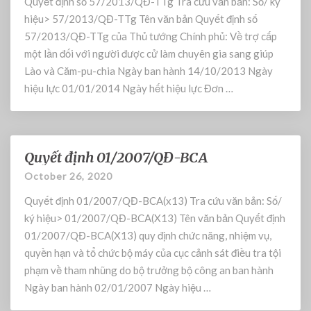
Quyết định số 57/2013/QĐ-TTg Tra cứu văn bản: Số/ ký
1
ế
2
t
hiệu> 57/2013/QĐ-TTg Tên văn bản Quyết định số
/
đ
57/2013/QĐ-TTg của Thủ tướng Chính phủ: Về trợ cấp
Q
ị
một lần đối với người được cử làm chuyên gia sang giúp
Đ
n
Lào và Căm-pu-chia Ngày ban hành 14/10/2013 Ngày
-
h
hiệu lực 01/01/2014 Ngày hết hiệu lực Đơn …
T
s
T
ố
g
5
7
Quyết định 01/2007/QĐ-BCA
/
Q
2
u
October 26, 2020
0
y
Quyết định 01/2007/QĐ-BCA(x13) Tra cứu văn bản: Số/
1
ế
3
t
ký hiệu> 01/2007/QĐ-BCA(X13) Tên văn bản Quyết định
/
đ
01/2007/QĐ-BCA(X13) quy định chức năng, nhiệm vụ,
Q
ị
quyền hạn và tổ chức bộ máy của cục cảnh sát điều tra tội
Đ
n
phạm về tham nhũng do bộ trưởng bộ công an ban hành
-
h
Ngày ban hành 02/01/2007 Ngày hiệu …
T
0
T
1