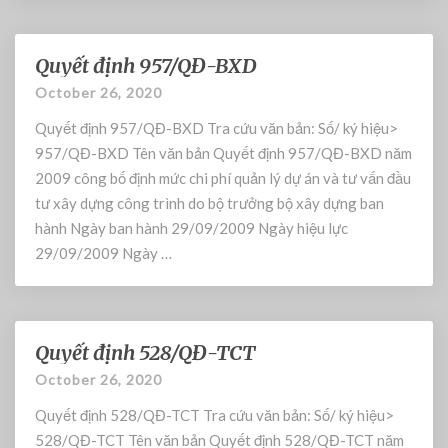
g
/
2
Quyết định 957/QĐ-BXD
0
Q
0
u
October 26, 2020
7
y
Quyết định 957/QĐ-BXD Tra cứu văn bản: Số/ ký hiệu>
/
ế
Q
t
957/QĐ-BXD Tên văn bản Quyết định 957/QĐ-BXD năm
Đ
đ
2009 công bố định mức chi phí quản lý dự án và tư vấn đầu
-
ị
tư xây dựng công trình do bộ trưởng bộ xây dựng ban
B
n
hành Ngày ban hành 29/09/2009 Ngày hiệu lực
C
h
29/09/2009 Ngày …
A
9
5
7
/
Quyết định 528/QĐ-TCT
Q
Q
Đ
u
October 26, 2020
-
y
Quyết định 528/QĐ-TCT Tra cứu văn bản: Số/ ký hiệu>
B
ế
X
t
528/QĐ-TCT Tên văn bản Quyết định 528/QĐ-TCT năm