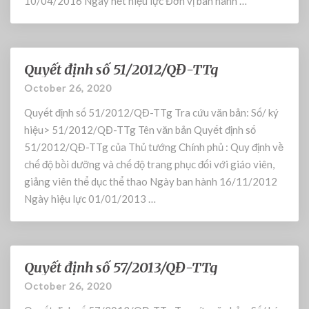
10/04/2016 Ngày hết hiệu lực Đơn vị ban hành …
s
ố
0
8
Quyết định số 51/2012/QĐ-TTg
/
Q
2
u
October 26, 2020
0
y
Quyết định số 51/2012/QĐ-TTg Tra cứu văn bản: Số/ ký
1
ế
6
t
hiệu> 51/2012/QĐ-TTg Tên văn bản Quyết định số
/
đ
51/2012/QĐ-TTg của Thủ tướng Chính phủ : Quy định về
Q
ị
chế độ bồi dưỡng và chế độ trang phục đối với giáo viên,
Đ
n
giảng viên thể dục thể thao Ngày ban hành 16/11/2012
-
h
Ngày hiệu lực 01/01/2013 …
T
s
T
ố
g
5
1
Quyết định số 57/2013/QĐ-TTg
/
Q
2
u
October 26, 2020
0
y