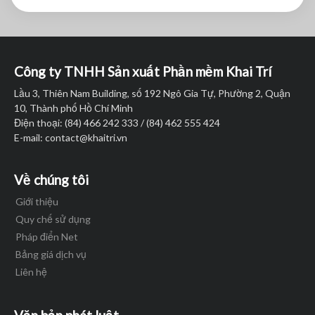
navigation
Q
Đ
-
T
Công ty TNHH Sản xuất Phần mềm Khai Trí
T
g
Lầu 3, Thiên Nam Building, số 192 Ngô Gia Tự, Phường 2, Quận
10, Thành phố Hồ Chí Minh
Điện thoại: (84) 466 242 333 / (84) 462 555 424
E-mail:
contact@khaitri.vn
Về chúng tôi
Giới thiệu
Quy chế sử dụng
Pháp điển Net
Bảng giá dịch vụ
Liên hệ