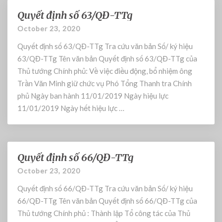
4
Quyết định số 63/QĐ-TTg
/
Q
Q
u
October 23, 2020
Đ
y
Quyết định số 63/QĐ-TTg Tra cứu văn bản Số/ ký hiệu
-
ế
T
t
63/QĐ-TTg Tên văn bản Quyết định số 63/QĐ-TTg của
T
đ
Thủ tướng Chính phủ: Về việc điều động, bổ nhiệm ông
g
ị
Trần Văn Minh giữ chức vụ Phó Tổng Thanh tra Chính
n
phủ Ngày ban hành 11/01/2019 Ngày hiệu lực
h
11/01/2019 Ngày hết hiệu lực …
s
ố
6
3
Quyết định số 66/QĐ-TTg
/
Q
Q
u
October 23, 2020
Đ
y
Quyết định số 66/QĐ-TTg Tra cứu văn bản Số/ ký hiệu
-
ế
T
t
66/QĐ-TTg Tên văn bản Quyết định số 66/QĐ-TTg của
T
đ
Thủ tướng Chính phủ : Thành lập Tổ công tác của Thủ
g