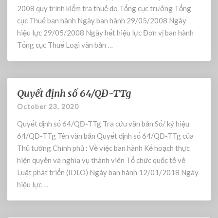
D
đ
2008 quy trình kiểm tra thuế do Tổng cục trưởng Tổng
ị
cục Thuế ban hành Ngày ban hành 29/05/2008 Ngày
n
hiệu lực 29/05/2008 Ngày hết hiệu lực Đơn vị ban hành
h
Tổng cục Thuế Loại văn bản …
5
2
8
/
Quyết định số 64/QĐ-TTg
Q
Q
Đ
u
October 23, 2020
-
y
Quyết định số 64/QĐ-TTg Tra cứu văn bản Số/ ký hiệu
T
ế
C
t
64/QĐ-TTg Tên văn bản Quyết định số 64/QĐ-TTg của
T
đ
Thủ tướng Chính phủ : Về việc ban hành Kế hoạch thực
ị
hiện quyền và nghĩa vụ thành viên Tổ chức quốc tế về
n
Luật phát triển (IDLO) Ngày ban hành 12/01/2018 Ngày
h
hiệu lực …
s
ố
6