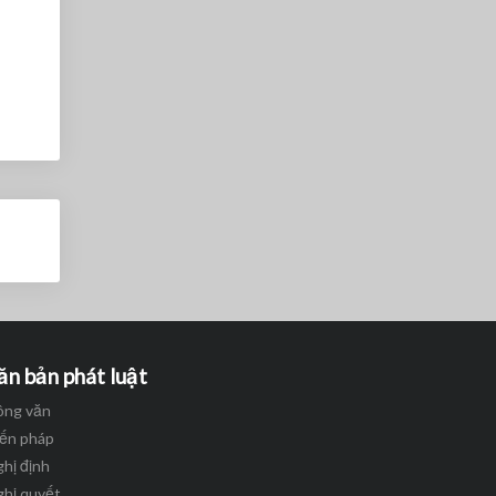
ăn bản phát luật
ông văn
iến pháp
hị định
ghị quyết