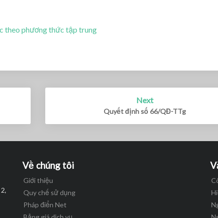
c theo phương thức tập trung
Next
Quyết định số 66/QĐ-TTg
Về chúng tôi
V
Giới thiệu
C
 2,
Quy chế sử dụng
H
Pháp điển Net
Ng
Bảng giá dịch vụ
N