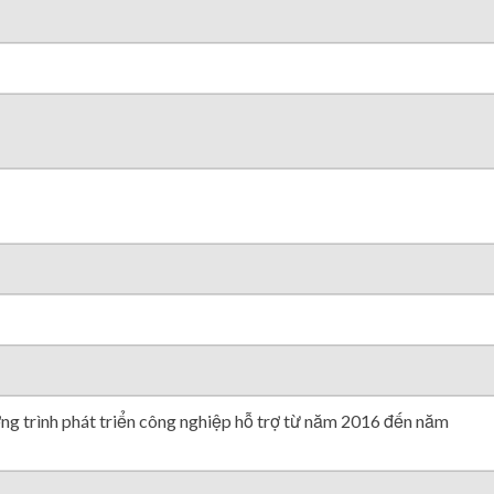
T
T
g
ng trình phát triển công nghiệp hỗ trợ từ năm 2016 đến năm