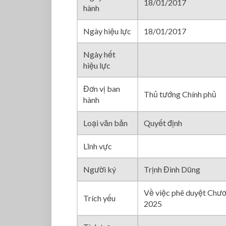
18/01/2017
hành
Ngày hiệu lực
18/01/2017
Ngày hết
hiệu lực
Đơn vị ban
Thủ tướng Chính phủ
hành
Loại văn bản
Quyết định
Lĩnh vực
Người ký
Trịnh Đình Dũng
Về việc phê duyệt Chươ
Trích yếu
2025