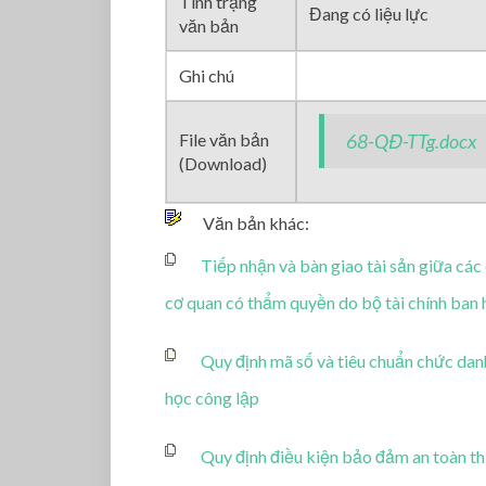
Tình trạng
Đang có liệu lực
văn bản
Ghi chú
File văn bản
68-QĐ-TTg.docx
(Download)
Văn bản khác:
Tiếp nhận và bàn giao tài sản giữa các
cơ quan có thẩm quyền do bộ tài chính ban 
Quy định mã số và tiêu chuẩn chức dan
học công lập
Quy định điều kiện bảo đảm an toàn t