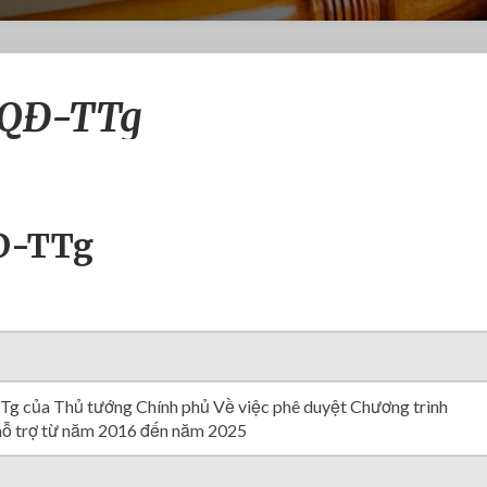
Q
8/QĐ-TTg
u
y
ế
t
đ
ị
QĐ-TTg
n
h
s
ố
6
8
/
g của Thủ tướng Chính phủ Về việc phê duyệt Chương trình
Q
 hỗ trợ từ năm 2016 đến năm 2025
Đ
-