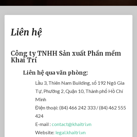
L
Liên hệ
i
ê
n
h
Công ty TNHH Sản xuất Phần mềm
ệ
Khai Trí
Liên hệ qua văn phòng:
Lầu 3, Thiên Nam Building, số 192 Ngô Gia
Tự, Phường 2, Quận 10, Thành phố Hồ Chí
Minh
Điện thoại: (84) 466 242 333 / (84) 462 555
424
E-mail :
contact@khaitri.vn
Website:
legal.khaitri.vn