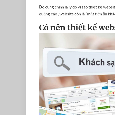
Đó cũng chính là lý do vì sao thiết kế websi
quảng cáo , website còn là “mặt tiền ăn khá
Có nên thiết kế web