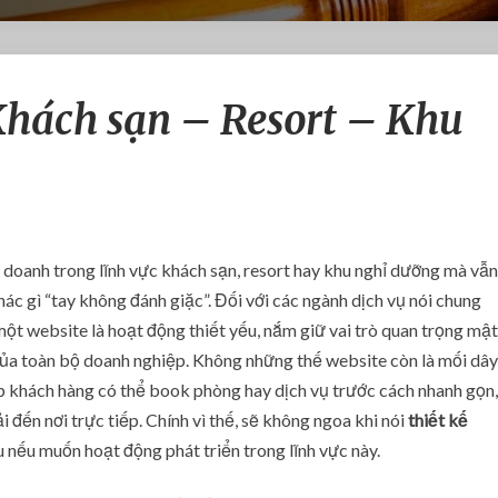
T
Khách sạn – Resort – Khu
h
i
ế
t
k
ế
w
doanh trong lĩnh vực khách sạn, resort hay khu nghỉ dưỡng mà vẫn
e
ác gì “tay không đánh giặc”. Đối với các ngành dịch vụ nói chung
b
một website là hoạt động thiết yếu, nắm giữ vai trò quan trọng mật
s
i
 của toàn bộ doanh nghiệp. Không những thế website còn là mối dây
t
iúp khách hàng có thể book phòng hay dịch vụ trước cách nhanh gọn,
e
đến nơi trực tiếp. Chính vì thế, sẽ không ngoa khi nói
thiết kế
K
u nếu muốn hoạt động phát triển trong lĩnh vực này.
h
á