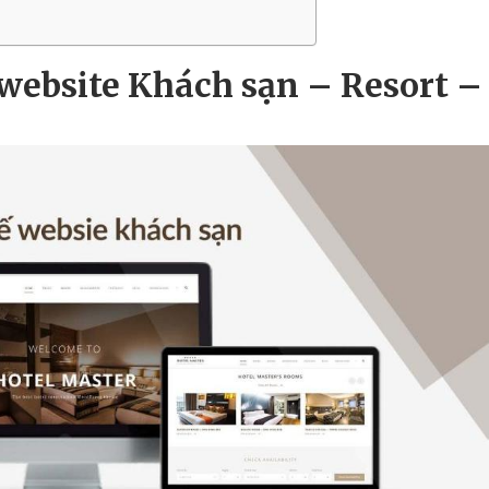
ư
ỡ
n
ế website Khách sạn
–
Resort
–
g