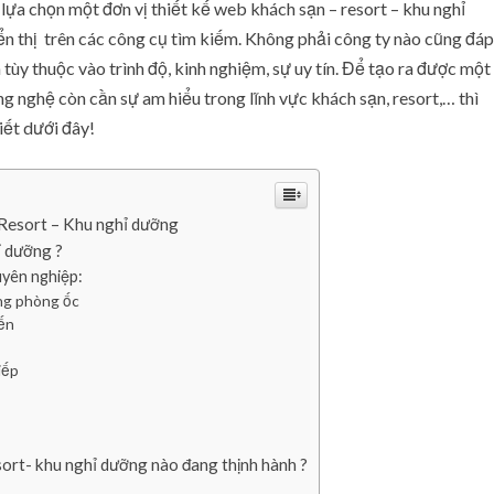
c
lựa chọn một đơn vị thiết kế web khách sạn – resort – khu nghỉ
h
n thị trên các công cụ tìm kiếm. Không phải công ty nào cũng đáp
s
tùy thuộc vào trình độ, kinh nghiệm, sự uy tín. Để tạo ra được một
ạ
 nghệ còn cần sự am hiểu trong lĩnh vực khách sạn, resort,… thì
n
iết dưới đây!
–
R
e
s
 Resort – Khu nghỉ dưỡng
o
r
ỉ dưỡng ?
t
uyên nghiệp:
–
ống phòng ốc
K
ến
h
u
iếp
n
g
h
sort- khu nghỉ dưỡng nào đang thịnh hành ?
ỉ
d