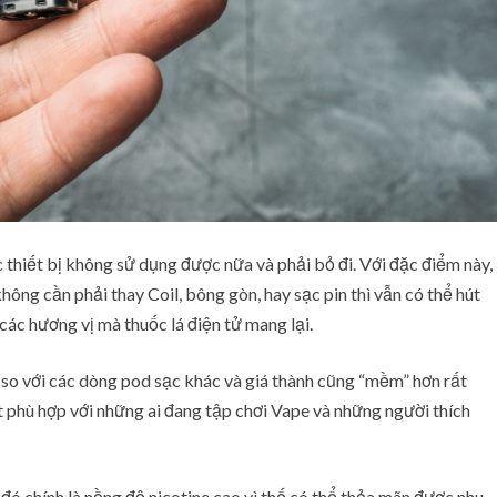
úc thiết bị không sử dụng được nữa và phải bỏ đi. Với đặc điểm này,
hông cần phải thay Coil, bông gòn, hay sạc pin thì vẫn có thể hút
ác hương vị mà thuốc lá điện tử mang lại.
so với các dòng pod sạc khác và giá thành cũng “mềm” hơn rất
t phù hợp với những ai đang tập chơi Vape và những người thích
ó chính là nồng độ nicotine cao vì thế có thể thỏa mãn được nhu