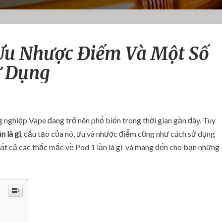
P
 Ưu Nhược Điểm Và Một Số
o
d
ử Dụng
1
L
ầ
n
L
 nghiệp Vape đang trở nên phổ biến trong thời gian gần đây. Tuy
à
n là gì
, cấu tạo của nó, ưu và nhược điểm cũng như cách sử dụng
G
 tất cả các thắc mắc về Pod 1 lần là gì và mang đến cho bạn những
ì
?
Ư
u
N
h
ư