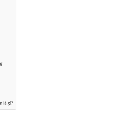
ợ
c
Đ
i
ể
m
V
à
M
ộ
ng
t
S
ố
Đ
i
ề
u
n là gì?
L
ư
u
Ý