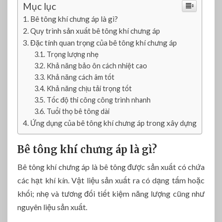
à
Mục lục
g
Bê tông khí chưng áp là gì?
ì
Quy trình sản xuất bê tông khí chưng áp
?
Đặc tính quan trọng của bê tông khí chưng áp
Ứ
Trọng lượng nhẹ
n
Khả năng bảo ôn cách nhiệt cao
g
Khả năng cách âm tốt
d
Khả năng chịu tải trọng tốt
ụ
Tốc độ thi công công trình nhanh
n
Tuổi thọ bê tông dài
g
t
Ứng dụng của bê tông khí chưng áp trong xây dựng
r
o
Bê tông khí chưng áp là gì?
n
g
Bê tông khí chưng áp là bê tông được sản xuất có chứa
c
các hạt khí kín. Vật liệu sản xuất ra có dạng tấm hoặc
ô
khối; nhẹ và tương đối tiết kiệm năng lượng cũng như
n
nguyên liệu sản xuất.
g
t