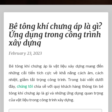
B
Bê tông khí chưng áp là gì?
ê
t
Ứng dụng trong công trình
ô
xây dựng
n
g
k
February 23, 2023
h
í
Bê tông khí chưng áp là vật liệu xây dựng mang đến
c
những cải tiến tích cực về khả năng cách âm, cách
h
nhiệt, giảm tải trọng công trình. Trong bài viết dưới
ư
n
đây,
chúng tôi
chia sẻ với quý khách hàng thông tin bê
g
tông khí chưng áp là gì và những ứng dụng quan trọng
á
của vật liệu trong công trình xây dựng.
p
l