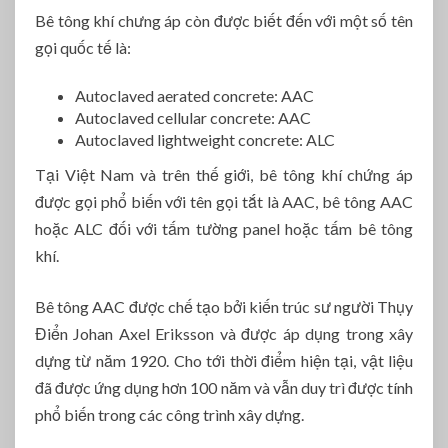
r
Bê tông khí chưng áp còn được biết đến với một số tên
ì
gọi quốc tế là:
n
h
Autoclaved aerated concrete: AAC
x
Autoclaved cellular concrete: AAC
â
Autoclaved lightweight concrete: ALC
y
d
Tại Việt Nam và trên thế giới, bê tông khí chứng áp
ự
được gọi phổ biến với tên gọi tắt là AAC, bê tông AAC
n
hoặc ALC đối với tấm tường panel hoặc tấm bê tông
g
khí.
Bê tông AAC được chế tạo bởi kiến trúc sư người Thụy
Điển Johan Axel Eriksson và được áp dụng trong xây
dựng từ năm 1920. Cho tới thời điểm hiện tại, vật liệu
đã được ứng dụng hơn 100 năm và vẫn duy trì được tính
phổ biến trong các công trình xây dựng.