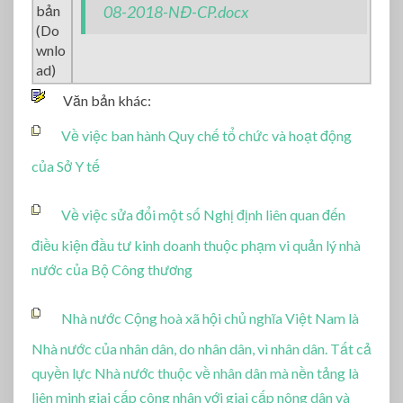
bản
08-2018-NĐ-CP.docx
(Do
wnlo
ad)
Văn bản khác:
Về việc ban hành Quy chế tổ chức và hoạt động
của Sở Y tế
Về việc sửa đổi một số Nghị định liên quan đến
điều kiện đầu tư kinh doanh thuộc phạm vi quản lý nhà
nước của Bộ Công thương
Nhà nước Cộng hoà xã hội chủ nghĩa Việt Nam là
Nhà nước của nhân dân, do nhân dân, vì nhân dân. Tất cả
quyền lực Nhà nước thuộc về nhân dân mà nền tảng là
liên minh giai cấp công nhân với giai cấp nông dân và