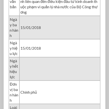
văn
nh liên quan đến điều kiện đầu tư kinh doanh th
/
bản
uộc phạm vi quản lý nhà nước của Bộ Công thư
N
ơng
Đ
-
Ngà
C
y ba
15/01/2018
P
n hàn
h
Ngà
y hiệ
15/01/2018
u lực
Ngà
y hết
hiệu
lực
Đơn
vị ba
Chính phủ
n hàn
h
Loại