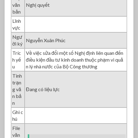
văn
Nghị quyết
bản
Lĩnh
vực
Ngư
Nguyễn Xuân Phúc
ời ký
Tríc
Về việc sửa đổi một số Nghị định liên quan đến
h yế
điều kiện đầu tư kinh doanh thuộc phạm vi quả
u
n lý nhà nước của Bộ Công thương
Tình
trạn
g vă
Đang có liệu lực
n bả
n
Ghi c
hú
File
văn