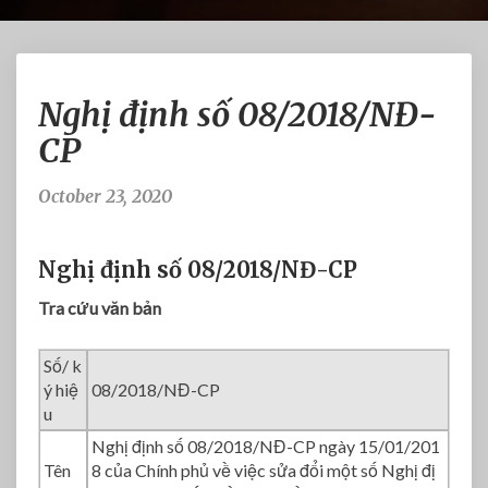
N
Nghị định số 08/2018/NĐ-
g
h
CP
ị
đ
October 23, 2020
ị
n
h
Nghị định số 08/2018/NĐ-CP
s
ố
Tra cứu văn bản
0
8
Số/ k
/
ý hiệ
08/2018/NĐ-CP
2
u
0
Nghị định số 08/2018/NĐ-CP ngày 15/01/201
1
Tên
8 của Chính phủ về việc sửa đổi một số Nghị đị
8