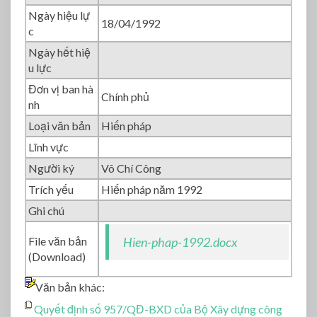
H
Ngày hiệu lự
Đ
18/04/1992
c
N
N
Ngày hết hiệ
8
u lực
Đơn vị ban hà
Chính phủ
nh
Loại văn bản
Hiến pháp
Lĩnh vực
Người ký
Võ Chí Công
Trích yếu
Hiến pháp năm 1992
Ghi chú
File văn bản
Hien-phap-1992.docx
(Download)
Văn bản khác:
Quyết định số 957/QĐ-BXD của Bộ Xây dựng công