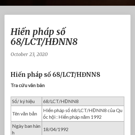
H
Hiến pháp số
i
ế
68/LCT/HĐNN8
n
p
October 23, 2020
h
á
p
Hiến pháp số 68/LCT/HĐNN8
s
ố
Tra cứu văn bản
6
8
Số/ ký hiệu
68/LCT/HĐNN8
/
Hiến pháp số 68/LCT/HĐNN8 của Qu
L
Tên văn bản
ốc hội : Hiến pháp năm 1992
C
T
Ngày ban hàn
18/04/1992
/
h