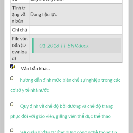
Tình tr
ạng vă
Đang liệu lực
n bản
Ghi chú
File văn
bản (D
01-2018-TT-BNV.docx
ownloa
d)
Văn bản khác:
hướng dẫn định mức biên chế sự nghiệp trong các
cơ sở y tế nhà nước
Quy định về chế độ bồi dưỡng và chế độ trang
phục đối với giáo viên, giảng viên thể dục thể thao
Về quản lý đầu tư ứng dụng công nghệ thông tin