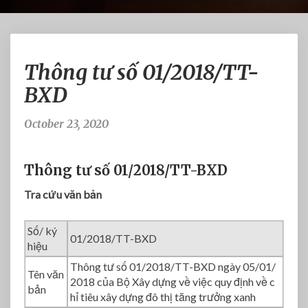
T
Thông tư số 01/2018/TT-
h
ô
BXD
n
g
October 23, 2020
t
ư
s
Thông tư số 01/2018/TT-BXD
ố
0
Tra cứu văn bản
1
/
Số/ ký
2
01/2018/TT-BXD
hiệu
0
Thông tư số 01/2018/TT-BXD ngày 05/01/
1
Tên văn
2018 của Bộ Xây dựng về việc quy định về c
8
bản
hỉ tiêu xây dựng đô thị tăng trưởng xanh
/