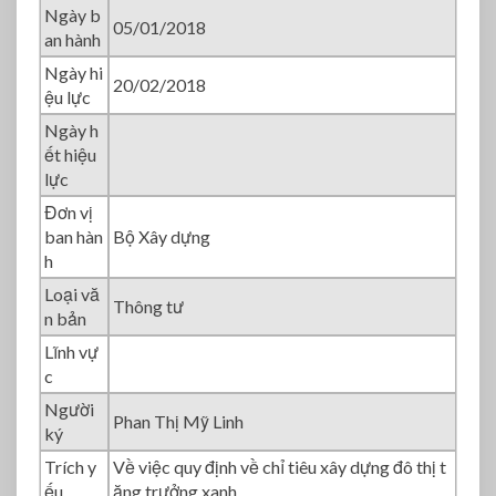
T
Ngày b
05/01/2018
T
an hành
-
Ngày hi
B
20/02/2018
ệu lực
X
D
Ngày h
ết hiệu
lực
Đơn vị
ban hàn
Bộ Xây dựng
h
Loại vă
Thông tư
n bản
Lĩnh vự
c
Người
Phan Thị Mỹ Linh
ký
Trích y
Về việc quy định về chỉ tiêu xây dựng đô thị t
ếu
ăng trưởng xanh