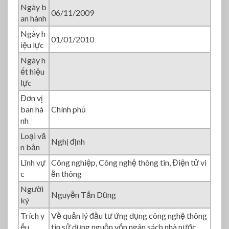
9
Ngày b
06/11/2009
/
an hành
N
Ngày h
Đ
01/01/2010
iệu lực
-
C
Ngày h
P
ết hiệu
lực
Đơn vị
ban hà
Chính phủ
nh
Loại vă
Nghị định
n bản
Lĩnh vự
Công nghiệp, Công nghệ thông tin, Điện tử vi
c
ễn thông
Người
Nguyễn Tấn Dũng
ký
Trích y
Về quản lý đầu tư ứng dụng công nghệ thông
ếu
tin sử dụng nguồn vốn ngân sách nhà nước