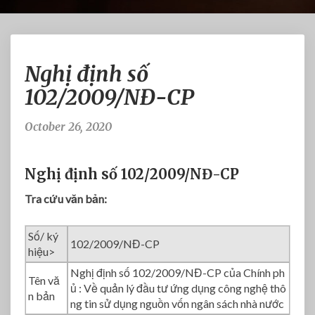
N
Nghị định số
g
h
102/2009/NĐ-CP
ị
đ
October 26, 2020
ị
n
h
Nghị định số 102/2009/NĐ-CP
s
ố
Tra cứu văn bản:
1
0
Số/ ký
2
102/2009/NĐ-CP
hiệu>
/
Nghị định số 102/2009/NĐ-CP của Chính ph
2
Tên vă
ủ : Về quản lý đầu tư ứng dụng công nghệ thô
0
n bản
ng tin sử dụng nguồn vốn ngân sách nhà nước
0