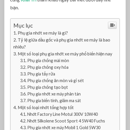
g
bạn.
ì
?
L
Mục lục
o
Phụ gia nhớt xe máy là gì?
ạ
Tỷ lệ giữa dầu gốc và phụ gia nhớt xe máy là bao
i
p
nhiêu?
h
Một số loại phụ gia nhớt xe máy phổ biến hiện nay
ụ
Phụ gia chống mài mòn
g
Phụ gia chống oxy hóa
i
Phụ gia tẩy rửa
a
Phụ gia chống ăn mòn và gỉ sét
n
Phụ gia chống tạo bọt
h
Phụ gia nhớt xe máy phân tán
ớ
Phụ gia biến tính, giảm ma sát
t
Một số loại nhớt tổng hợp tốt
n
Nhớt Factory Line Motul 300V 10W40
à
Nhớt Silkolene Scoot Sport 4 5W40 Fuchs
o
Phụ gia nhớt xe máy Mobil 1 Gold 5W30
t