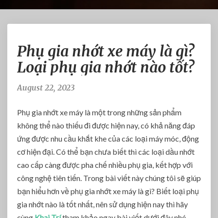
P
Phụ gia nhớt xe máy là gì?
h
ụ
Loại phụ gia nhớt nào tốt?
g
i
August 22, 2023
a
n
Phụ gia nhớt xe máy là một trong những sản phẩm
h
ớ
không thể nào thiếu đi được hiện nay, có khả năng đáp
t
ứng được nhu cầu khắt khe của các loại máy móc, động
x
cơ hiện đại. Có thể bạn chưa biết thì các loại dầu nhớt
e
cao cấp càng được pha chế nhiều phụ gia, kết hợp với
m
công nghệ tiên tiến. Trong bài viết này chúng tôi sẽ giúp
á
y
bạn hiểu hơn về phụ gia nhớt xe máy là gì? Biết loại phụ
l
gia nhớt nào là tốt nhất, nên sử dụng hiện nay thì hãy
à
cùng
Khai Trí
tham khảo ngay bài viết dưới đây nhé