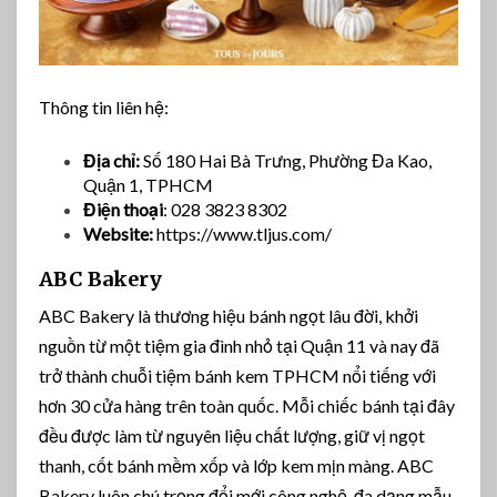
Thông tin liên hệ:
Địa chỉ:
Số 180 Hai Bà Trưng, Phường Đa Kao,
Quận 1, TPHCM
Điện thoại
: 028 3823 8302
Website:
https://www.tljus.com/
ABC Bakery
ABC Bakery là thương hiệu bánh ngọt lâu đời, khởi
nguồn từ một tiệm gia đình nhỏ tại Quận 11 và nay đã
trở thành chuỗi tiệm bánh kem TPHCM nổi tiếng với
hơn 30 cửa hàng trên toàn quốc. Mỗi chiếc bánh tại đây
đều được làm từ nguyên liệu chất lượng, giữ vị ngọt
thanh, cốt bánh mềm xốp và lớp kem mịn màng. ABC
Bakery luôn chú trọng đổi mới công nghệ, đa dạng mẫu