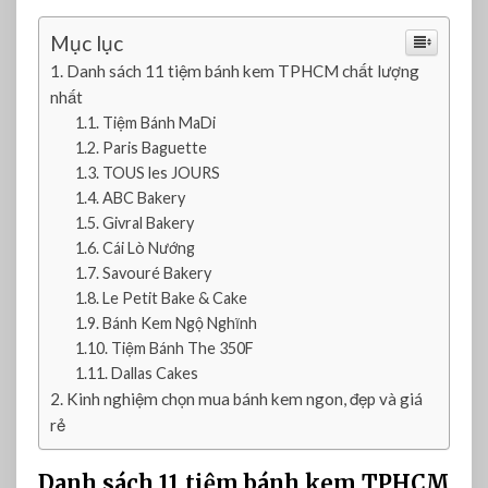
n
h
Mục lục
K
Danh sách 11 tiệm bánh kem TPHCM chất lượng
e
nhất
m
Tiệm Bánh MaDi
T
Paris Baguette
P
TOUS les JOURS
H
C
ABC Bakery
M
Givral Bakery
N
Cái Lò Nướng
g
Savouré Bakery
o
Le Petit Bake & Cake
n
Bánh Kem Ngộ Nghĩnh
,
Tiệm Bánh The 350F
Đ
Dallas Cakes
ẹ
Kinh nghiệm chọn mua bánh kem ngon, đẹp và giá
p
rẻ
V
à
Danh sách 11 tiệm bánh kem TPHCM
G