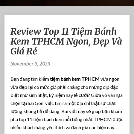
R
Review Top 11 Tiệm Bánh
e
v
Kem TPHCM Ngon, Đẹp Và
i
Giá Rẻ
e
w
T
November 5, 2025
o
p
Bạn đang tìm kiếm
tiệm bánh kem TPHCM
vừa ngon,
1
vừa đẹp lại có mức giá phải chăng cho những dịp đặc
1
biệt như sinh nhật, kỷ niệm hay lễ cưới? Giữa vô vàn lựa
T
i
chọn tại Sài Gòn, việc tìm ra một địa chỉ thật sự chất
ệ
lượng không hề dễ dàng. Bài viết này sẽ giúp bạn khám
m
phá top 11 tiệm bánh kem nổi tiếng nhất TPHCM được
B
nhiều khách hàng yêu thích và đánh giá cao hiện nay.
á