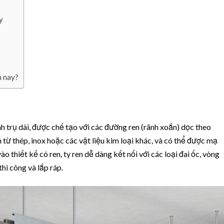
T
h
y
ô
n
g
D
ụ
n nay?
n
g
D
ù
n
nh trụ dài, được chế tạo với các đường ren (rãnh xoắn) dọc theo
g
 từ thép, inox hoặc các vật liệu kim loại khác, và có thể được mạ
T
thiết kế có ren, ty ren dễ dàng kết nối với các loại đai ốc, vòng
r
thi công và lắp ráp.
o
n
g
S
ả
n