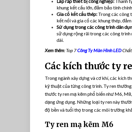
Lắp ráp thiết bị công nghiệp:
Thanh ty
khung kết cấu lớn, đảm bảo tính chính
Gia cố kết cấu thép:
Trong các công tr
kết nối và gia cố các khung thép, đảm
Sử dụng trong các công trình dân dụn
sử dụng rộng rãi trong các công trình 
dài.
Xem thêm
: Top 7
Công Ty Màn Hình LED
Chất
Các kích thước ty 
Trong ngành xây dựng và cơ khí, các kích t
kỹ thuật của từng công trình. Ty ren thường
thước ty ren mạ kẽm phổ biến như M6, M8, 
dạng ứng dụng. Những loại ty ren này th
độ bền và tuổi thọ trong các môi trường kh
Ty ren mạ kẽm M6