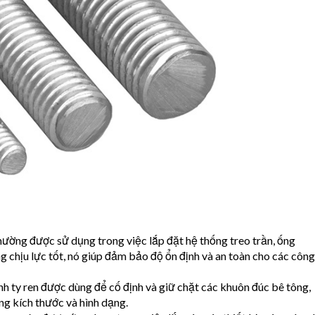
hường được sử dụng trong việc lắp đặt hệ thống treo trần, ống
g chịu lực tốt, nó giúp đảm bảo độ ổn định và an toàn cho các công
h ty ren được dùng để cố định và giữ chặt các khuôn đúc bê tông,
ng kích thước và hình dạng.