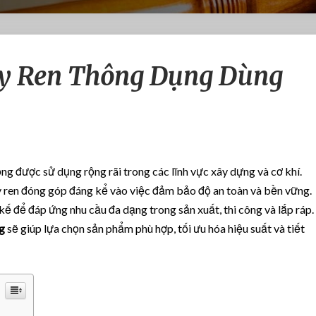
C
Ty Ren Thông Dụng Dùng
á
c
K
í
c
h
T
ng được sử dụng rộng rãi trong các lĩnh vực xây dựng và cơ khí.
h
, ty ren đóng góp đáng kể vào việc đảm bảo độ an toàn và bền vững.
ư
kế để đáp ứng nhu cầu đa dạng trong sản xuất, thi công và lắp ráp.
ớ
c
g
sẽ giúp lựa chọn sản phẩm phù hợp, tối ưu hóa hiệu suất và tiết
T
y
R
e
n