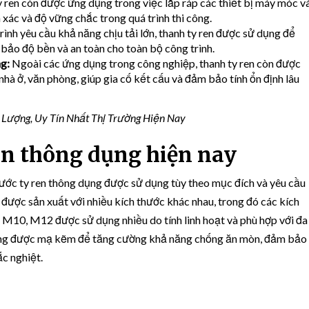
 ren còn được ứng dụng trong việc lắp ráp các thiết bị máy móc v
 xác và độ vững chắc trong quá trình thi công.
ình yêu cầu khả năng chịu tải lớn, thanh ty ren được sử dụng để
 bảo độ bền và an toàn cho toàn bộ công trình.
g:
Ngoài các ứng dụng trong công nghiệp, thanh ty ren còn được
nhà ở, văn phòng, giúp gia cố kết cấu và đảm bảo tính ổn định lâu
 Lượng, Uy Tín Nhất Thị Trường Hiện Nay
ren thông dụng hiện nay
hước ty ren thông dụng được sử dụng tùy theo mục đích và yêu cầu
 được sản xuất với nhiều kích thước khác nhau, trong đó các kích
M10, M12 được sử dụng nhiều do tính linh hoạt và phù hợp với đa
ường được mạ kẽm để tăng cường khả năng chống ăn mòn, đảm bảo
ắc nghiệt.