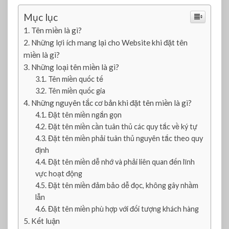
ê
n
Mục lục
t
Tên miền là gì?
ắ
Những lợi ích mang lại cho Website khi đặt tên
c
miền là gì?
c
Những loại tên miền là gì?
ơ
Tên miền quốc tế
b
Tên miền quốc gia
ả
Những nguyên tắc cơ bản khi đặt tên miền là gì?
n
Đặt tên miền ngắn gọn
k
h
Đặt tên miền cần tuân thủ các quy tắc về ký tự
i
Đặt tên miền phải tuân thủ nguyên tắc theo quy
đ
định
ặ
Đặt tên miền dễ nhớ và phải liên quan đến lĩnh
t
vực hoạt động
t
Đặt tên miền đảm bảo dễ đọc, không gây nhầm
ê
lẫn
n
Đặt tên miền phù hợp với đối tượng khách hàng
m
Kết luận
i