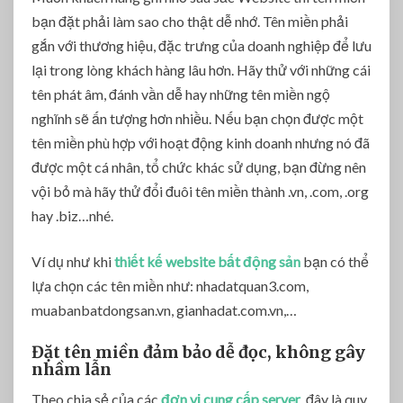
bạn đặt phải làm sao cho thật dễ nhớ. Tên miền phải
gắn với thương hiệu, đặc trưng của doanh nghiệp để lưu
lại trong lòng khách hàng lâu hơn. Hãy thử với những cái
tên phát âm, đánh vần dễ hay những tên miền ngộ
nghĩnh sẽ ấn tượng hơn nhiều. Nếu bạn chọn được một
tên miền phù hợp với hoạt động kinh doanh nhưng nó đã
được một cá nhân, tổ chức khác sử dụng, bạn đừng nên
vội bỏ mà hãy thử đổi đuôi tên miền thành .vn, .com, .org
hay .biz…nhé.
Ví dụ như khi
thiết kế website bất động sản
bạn có thể
lựa chọn các tên miền như: nhadatquan3.com,
muabanbatdongsan.vn, gianhadat.com.vn,…
Đặt tên miền đảm bảo dễ đọc, không gây
nhầm lẫn
Theo chia sẻ của các
đơn vị cung cấp server
, đây là quy