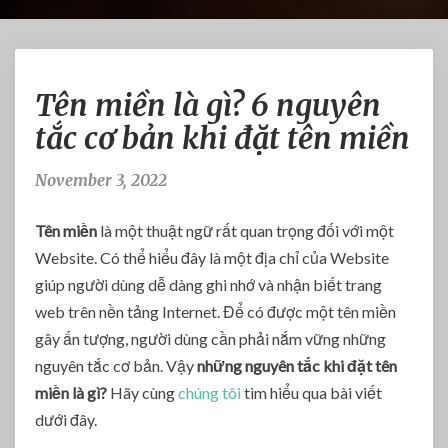
T
Tên miền là gì? 6 nguyên
ê
n
tắc cơ bản khi đặt tên miền
m
i
November 3, 2022
ề
n
Tên miền
là một thuật ngữ rất quan trọng đối với một
l
à
Website. Có thể hiểu đây là một địa chỉ của Website
g
giúp người dùng dễ dàng ghi nhớ và nhận biết trang
ì
web trên nền tảng Internet. Để có được một tên miền
?
gây ấn tượng, người dùng cần phải nắm vững những
6
nguyên tắc cơ bản. Vậy
những nguyên tắc khi đặt tên
n
g
miền là gì?
Hãy cùng
chúng tôi
tìm hiểu qua bài viết
u
dưới đây.
y