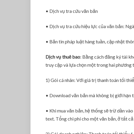
• Dịch vụ tra cứu văn bản
• Dịch vụ tra cứu hiệu lực của văn bản: Ngà
• Bản tin pháp luật hàng tuần, cập nhật thô
Dịch vụ thuê bao
: Bằng cách đăng ký tài kh
truy cập và lựa chọn một trong hai phương t
1) Gói cá nhân: Với giá trị thanh toán tối t
• Download văn bản mà không bị giới hạn t
• Khi mua văn bản, hệ thống sẽ trừ dần và
text. Tổng chi phí cho một văn bản, ở tất c
2) Gói doanh nghiệp: Thanh toán tối thiểu 6 