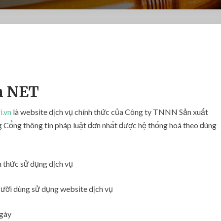
G
i
ớ
i
t
ển NET
h
i
i.vn
là website dịch vụ chính thức của Công ty TNNN Sản xuất
ệ
g Cổng thông tin pháp luật đơn nhất được hệ thống hoá theo đúng
u
 thức sử dụng dịch vụ
ười dùng sử dụng website dịch vụ
ngày