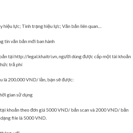
y hiệu lực; Tình trạng hiệu lực; Văn bản liên quan…
ng tin văn bản mới ban hành
oản tại http://legal.khaitri.vn, người dùng được cấp một tài khoản
hức trả phí
hiểu là 200.000 VND/ lần, bạn sẽ được:
hời gian sử dụng
o tại khoản theo đơn giá 5000 VND/ bản scan và 2000 VND/ bản
ả dạng file là 5000 VND.
tháng, với