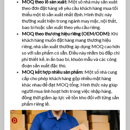
MOQ theo lô sản xuất:
Một số nhà máy sản xuất
theo đơn đặt hàng sẽ yêu cầu khách hàng mua tối
thiểu một lô sản xuất nhất định. Hình thức này
thường xuất hiện trong ngành may mặc, nội thất,
bao bì hoặc sản xuất theo yêu cầu riêng.
MOQ theo thương hiệu riêng (OEM/ODM):
Khi
khách hàng muốn đặt hàng mang thương hiệu
riêng, nhà sản xuất thường áp dụng MOQ cao hơn
so với sản phẩm có sẵn. Điều này nhằm bù đắp chi
phí thiết kế, in ấn bao bì, khuôn mẫu và các công
đoạn sản xuất đặc thù.
MOQ kết hợp nhiều sản phẩm
: Một số nhà cung
cấp cho phép khách hàng gộp nhiều mặt hàng
khác nhau để đạt MOQ tổng. Hình thức này giúp
người mua linh hoạt hơn trong việc nhập hàng,
đồng thời giảm áp lực về tồn kho đối với từng sản
phẩm riêng lẻ.