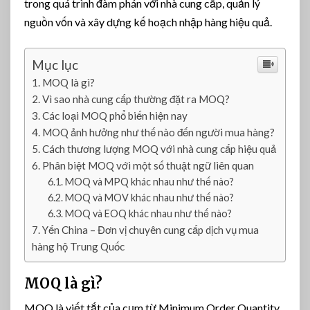
trong quá trình đàm phán với nhà cung cấp, quản lý
T
r
nguồn vốn và xây dựng kế hoạch nhập hàng hiệu quả.
o
n
Mục lục
g
K
MOQ là gì?
i
Vì sao nhà cung cấp thường đặt ra MOQ?
n
Các loại MOQ phổ biến hiện nay
h
MOQ ảnh hưởng như thế nào đến người mua hàng?
D
Cách thương lượng MOQ với nhà cung cấp hiệu quả
o
Phân biệt MOQ với một số thuật ngữ liên quan
a
MOQ và MPQ khác nhau như thế nào?
n
MOQ và MOV khác nhau như thế nào?
h
MOQ và EOQ khác nhau như thế nào?
V
Yến China – Đơn vị chuyên cung cấp dịch vụ mua
à
hàng hộ Trung Quốc
N
h
ậ
MOQ là gì?
p
MOQ là viết tắt của cụm từ Minimum Order Quantity,
H