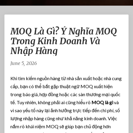
M
MOQ Là Gì? Ý Nghĩa MOQ
O
Q
Trong Kinh Doanh Và
L
Nhập Hàng
à
G
ì
June 5, 2026
?
Ý
Khi tìm kiếm nguồn hàng từ nhà sản xuất hoặc nhà cung
N
cấp, bạn có thể bắt gặp thuật ngữ MOQ xuất hiện
g
trong báo giá, hợp đồng hoặc các sàn thương mại quốc
h
ĩ
tế. Tuy nhiên, không phải ai cũng hiểu rõ
MOQ là gì
và
a
vì sao yếu tố này lại ảnh hưởng trực tiếp đến chi phí, số
M
lượng nhập hàng cũng như khả năng kinh doanh. Việc
O
nắm rõ khái niệm MOQ sẽ giúp bạn chủ động hơn
Q