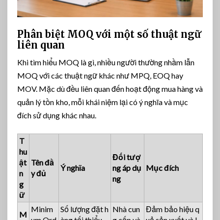
Phân biệt MOQ với một số thuật ngữ
liên quan
Khi tìm hiểu MOQ là gì, nhiều người thường nhầm lẫn
MOQ với các thuật ngữ khác như MPQ, EOQ hay
MOV. Mặc dù đều liên quan đến hoạt động mua hàng và
quản lý tồn kho, mỗi khái niệm lại có ý nghĩa và mục
đích sử dụng khác nhau.
T
hu
Đối tượ
ật
Tên đầ
Ý nghĩa
ng áp dụ
Mục đích
n
y đủ
ng
g
ữ
Minim
Số lượng đặt h
Nhà cun
Đảm bảo hiệu q
M
um Ord
àng tối thiểu
g cấp và
uả sản xuất và l