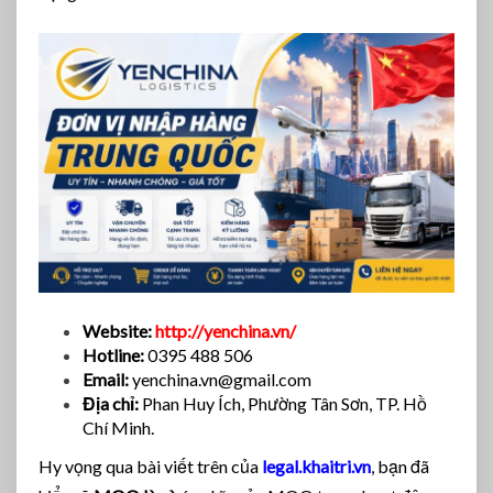
Website:
http://yenchina.vn/
Hotline:
0395 488 506
Email:
yenchina.vn@gmail.com
Địa chỉ:
Phan Huy Ích, Phường Tân Sơn, TP. Hồ
Chí Minh.
Hy vọng qua bài viết trên của
legal.khaitri.vn
, bạn đã