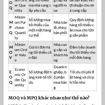
O
er Qua
mà nhà cung c
người m
ợi nhuận cho nh
Q
ntity
ấp yêu cầu
ua
à cung cấp
Minim
Số lượng mua
Quy định lượng
M
um Pur
Nhà bán
tối thiểu của
hàng tối thiểu c
P
chase
lẻ, nhà p
một mặt hàng
ần mua cho từn
Q
Quanti
hân phối
cụ thể
g sản phẩm
ty
Minim
Nhà cun
M
Giá trị đơn hà
Đảm bảo doanh
um Ord
g cấp và
O
ng tối thiểu cầ
thu tối thiểu cho
er Valu
khách hà
V
n đạt
mỗi đơn hàng
e
ng
Doanh n
Econo
E
Số lượng đặt h
ghiệp, b
Tối ưu chi phí đ
mic Or
O
àng kinh tế tối
ộ phận
ặt hàng và chi p
der Qu
Q
ưu
mua hàn
hí tồn kho
antity
g
MOQ và MPQ khác nhau như thế nào?