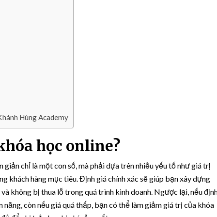
h
ó
a
H
ọ
c
O
n
l
i
n
i Khánh Hùng Academy
e
C
 khóa học online?
h
u
ẩ
giản chỉ là một con số, mà phải dựa trên nhiều yếu tố như giá trị
n
ợng khách hàng mục tiêu. Định giá chính xác sẽ giúp bạn xây dựng
N
và không bị thua lỗ trong quá trình kinh doanh. Ngược lại, nếu địn
h
 năng, còn nếu giá quá thấp, bạn có thể làm giảm giá trị của khóa
ấ
t