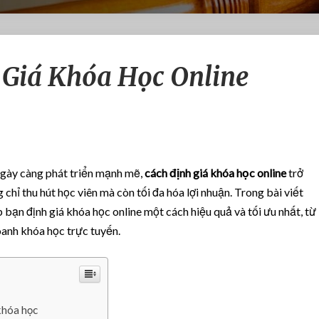
B
 Giá Khóa Học Online
ậ
t
M
í
C
á
c
ngày càng phát triển mạnh mẽ,
cách định giá khóa học online
trở
h
chỉ thu hút học viên mà còn tối đa hóa lợi nhuận. Trong bài viết
Đ
p bạn định giá khóa học online một cách hiệu quả và tối ưu nhất, từ
ị
n
oanh khóa học trực tuyến.
h
G
i
á
K
 khóa học