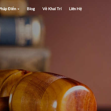
 Pháp Điển
Blog
Về Khai Trí
Liên Hệ