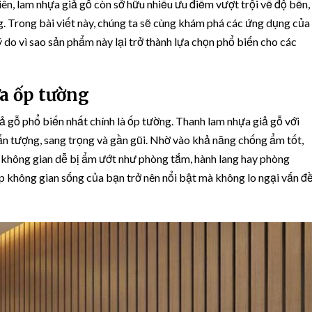
ên, lam nhựa giả gỗ còn sở hữu nhiều ưu điểm vượt trội về độ bền,
. Trong bài viết này, chúng ta sẽ cùng khám phá các ứng dụng của
lý do vì sao sản phẩm này lại trở thành lựa chọn phổ biến cho các
a ốp tường
 gỗ phổ biến nhất chính là ốp tường. Thanh lam nhựa giả gỗ với
ấn tượng, sang trọng và gần gũi. Nhờ vào khả năng chống ẩm tốt,
 không gian dễ bị ẩm ướt như phòng tắm, hành lang hay phòng
 không gian sống của bạn trở nên nổi bật mà không lo ngại vấn đ