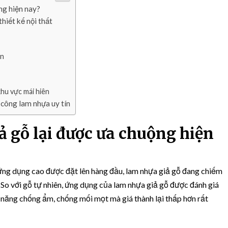
m
ng hiện nay?
N
hiết kế nội thất
h
ự
a
ăn
G
i
ả
hu vực mái hiên
G
công lam nhựa uy tín
ỗ
T
r
ả gỗ lại được ưa chuộng hiện
o
n
g
 ứng dụng cao được đặt lên hàng đầu, lam nhựa giả gỗ đang chiếm
T
r
. So với gỗ tự nhiên, ứng dụng của lam nhựa giả gỗ được đánh giá
a
 năng chống ẩm, chống mối mọt mà giá thành lại thấp hơn rất
n
g
T