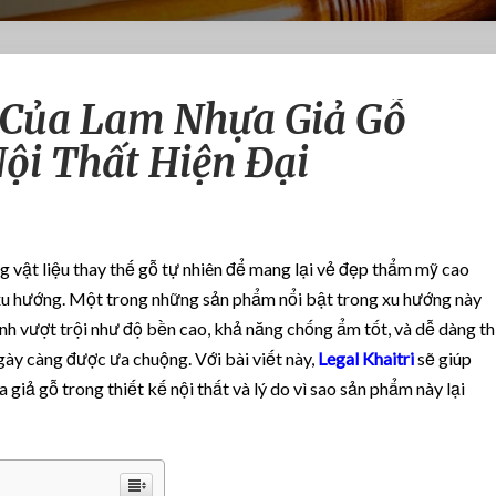
N
Của Lam Nhựa Giả Gỗ
h
ữ
Nội Thất Hiện Đại
n
g
Ứ
n
g
ụng vật liệu thay thế gỗ tự nhiên để mang lại vẻ đẹp thẩm mỹ cao
D
 xu hướng. Một trong những sản phẩm nổi bật trong xu hướng này
ụ
ính vượt trội như độ bền cao, khả năng chống ẩm tốt, và dễ dàng th
n
g
ày càng được ưa chuộng. Với bài viết này,
Legal Khaitri
sẽ giúp
C
iả gỗ trong thiết kế nội thất và lý do vì sao sản phẩm này lại
ủ
a
L
a