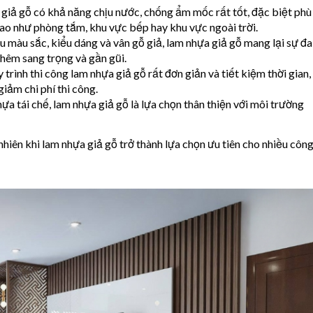
iả gỗ có khả năng chịu nước, chống ẩm mốc rất tốt, đặc biệt phù
r
o như phòng tắm, khu vực bếp hay khu vực ngoài trời.
í
 màu sắc, kiểu dáng và vân gỗ giả, lam nhựa giả gỗ mang lại sự đa
N
thêm sang trọng và gần gũi.
ộ
trình thi công lam nhựa giả gỗ rất đơn giản và tiết kiệm thời gian,
i
iảm chi phí thi công.
T
a tái chế, lam nhựa giả gỗ là lựa chọn thân thiện với môi trường
h
ấ
t
hiên khi lam nhựa giả gỗ trở thành lựa chọn ưu tiên cho nhiều côn
H
i
ệ
n
Đ
ạ
i