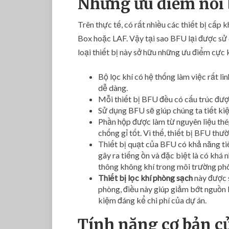
Những ưu điểm nổi 
Trên thực tế, có rất nhiều các thiết bị cấp
Box hoặc LAF. Vậy tại sao BFU lại được sử d
loại thiết bị này sở hữu những ưu điểm cực k
Bộ lọc khí có hệ thống làm việc rất li
dễ dàng.
Mỗi thiết bị BFU đều có cấu trúc đượ
Sử dụng BFU sẽ giúp chúng ta tiết kiệm
Phần hộp được làm từ nguyên liệu thé
chống gỉ tốt. Vì thế, thiết bị BFU thườ
Thiết bị quạt của BFU có khả năng ti
gây ra tiếng ồn và đặc biệt là có khá 
thông không khí trong môi trường ph
Thiết bị lọc khí phòng sạch
này được s
phòng, điều này giúp giảm bớt nguồn k
kiệm đáng kể chi phí của dự án.
Tính năng cơ bản củ