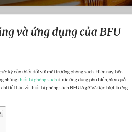
B
năng và ứng dụng của BFU
F
U
l
à
g
ì
?
 cực kỳ cần thiết đối với môi trường phòng sạch. Hiện nay, bên
T
ong những
thiết bị phòng sạch
được ứng dụng phổ biến, hiệu quả
í
 chi tiết hơn về thiết bị phòng sạch
BFU là gì?
Và đặc biệt là ứng
n
h
n
ă
n
g
v