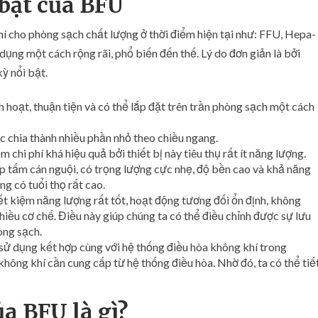
bật của BFU
 khí cho phòng sạch chất lượng ở thời điểm hiện tại như: FFU, Hepa-
ụng một cách rộng rãi, phổ biến đến thế. Lý do đơn giản là bởi
ỳ nổi bật.
nh hoạt, thuận tiện và có thể lắp đặt trên trần phòng sạch một cách
c chia thành nhiều phần nhỏ theo chiều ngang.
 chi phí khá hiệu quả bởi thiết bị này tiêu thụ rất ít năng lượng.
p tấm cán nguội, có trọng lượng cực nhẹ, độ bền cao và khả năng
ng có tuổi thọ rất cao.
ết kiệm năng lượng rất tốt, hoạt động tương đối ổn định, không
nhiều cơ chế. Điều này giúp chúng ta có thể điều chỉnh được sự lưu
òng sạch.
ử dụng kết hợp cùng với hệ thống điều hòa không khí trong
hông khí cần cung cấp từ hệ thống điều hòa. Nhờ đó, ta có thể tiế
a BFU là gì?