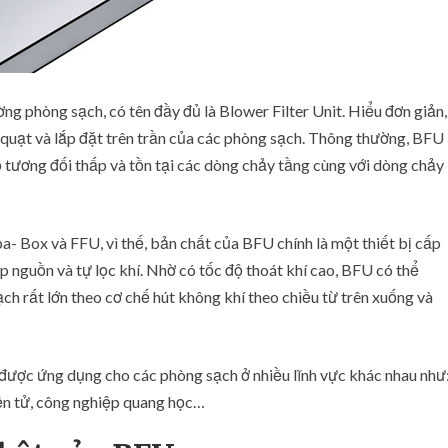
ò
n
g
s
ạ
ng phòng sạch, có tên đầy đủ là Blower Filter Unit. Hiểu đơn giản,
c
 quạt và lắp đặt trên trần của các phòng sạch. Thông thường, BFU
h
tương đối thấp và tồn tại các dòng chảy tầng cùng với dòng chảy
- Box và FFU, vì thế, bản chất của BFU chính là một thiết bị cấp
cấp nguồn và tự lọc khí. Nhờ có tốc độ thoát khí cao, BFU có thể
ch rất lớn theo cơ chế hút không khí theo chiều từ trên xuống và
U được ứng dụng cho các phòng sạch ở nhiều lĩnh vực khác nhau như
điện tử, công nghiệp quang học…