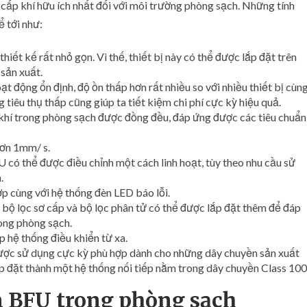
 cấp khí hữu ích nhất đối với môi trường phòng sạch. Những tính
ể tới như:
ết kế rất nhỏ gọn. Vì thế, thiết bị này có thể được lắp đặt trên
sản xuất.
t động ổn định, độ ồn thấp hơn rất nhiều so với nhiều thiết bị cùn
 tiêu thụ thấp cũng giúp ta tiết kiệm chi phí cực kỳ hiệu quả.
khí trong phòng sạch được đồng đều, đáp ứng được các tiêu chuẩn
hơn 1mm/ s.
U có thể được điều chỉnh một cách linh hoạt, tùy theo nhu cầu sử
.
ợp cùng với hệ thống đèn LED báo lỗi.
 bộ lọc sơ cấp và bộ lọc phân tử có thể được lắp đặt thêm để đáp
ong phòng sạch.
p hệ thống điều khiển từ xa.
được sử dụng cực kỳ phù hợp dành cho những dây chuyền sản xuất
lắp đặt thành một hệ thống nối tiếp nằm trong dây chuyền Class 100
 BFU trong phòng sạch