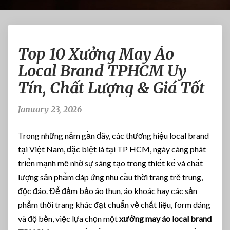
T
Top 10 Xưởng May Áo
o
p
Local Brand TPHCM Uy
1
Tín, Chất Lượng & Giá Tốt
0
X
ư
January 23, 2026
ở
n
Trong những năm gần đây, các thương hiệu local brand
g
tại Việt Nam, đặc biệt là tại TP HCM, ngày càng phát
M
triển mạnh mẽ nhờ sự sáng tạo trong thiết kế và chất
a
y
lượng sản phẩm đáp ứng nhu cầu thời trang trẻ trung,
Á
độc đáo. Để đảm bảo áo thun, áo khoác hay các sản
o
phẩm thời trang khác đạt chuẩn về chất liệu, form dáng
L
và độ bền, việc lựa chọn một
xưởng may áo local brand
o