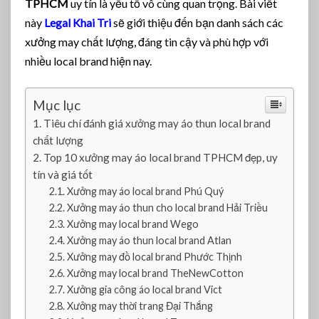
TPHCM
uy tín là yếu tố vô cùng quan trọng. Bài viết
c
a
này
Legal Khai Tri
sẽ giới thiệu đến bạn danh sách các
l
xưởng may chất lượng, đáng tin cậy và phù hợp với
B
nhiều local brand hiện nay.
r
a
n
Mục lục
d
Tiêu chí đánh giá xưởng may áo thun local brand
T
chất lượng
P
Top 10 xưởng may áo local brand TPHCM đẹp, uy
H
tín và giá tốt
C
Xưởng may áo local brand Phú Quý
M
U
Xưởng may áo thun cho local brand Hải Triều
y
Xưởng may local brand Wego
T
Xưởng may áo thun local brand Atlan
í
Xưởng may đồ local brand Phước Thịnh
n
Xưởng may local brand TheNewCotton
,
Xưởng gia công áo local brand Vict
C
Xưởng may thời trang Đại Thắng
h