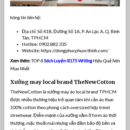
hông tin liên hệ:
Địa chỉ: Số 41B, Đường Số 1A, P. An Lạc A, Q. Bình
Tân, TPHCM
Hotline: 0902.882.335
Website: https://dongphucphuocthinh.com/
Xem thêm:
TOP 8
Sách Luyện IELTS Writing
Hiệu Quả Nên
Mua Nhất
Xưởng may local brand TheNewCotton
TheNewCotton là xưởng may áo local brand TPHCM
được nhiều thương hiệu trẻ quan tâm khi cần áo thun
100% cotton theo phong cách oversized hợp trend
streetwear. Điểm mạnh của xưởng nằm ở form áo thời
thượng, mặc thoải mái nhưng vẫn đảm bảo độ bền và