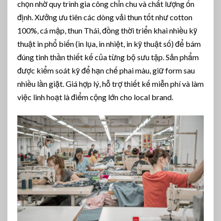
chọn nhờ quy trình gia công chỉn chu và chất lượng ổn
định. Xưởng ưu tiên các dòng vải thun tốt như cotton
100%, cá mập, thun Thái, đồng thời triển khai nhiều kỹ
thuật in phổ biến (in lụa, in nhiệt, in kỹ thuật số) để bám
đúng tinh thần thiết kế của từng bộ sưu tập. Sản phẩm
được kiểm soát kỹ để hạn chế phai màu, giữ form sau
nhiều lần giặt. Giá hợp lý, hỗ trợ thiết kế miễn phí và làm
việc linh hoạt là điểm cộng lớn cho local brand.