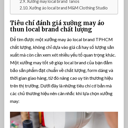
Xưởng may local brand Tanos
ấ
Xưởng áo local brand M&M Clothing Studio
t
L
Tiêu chí đánh giá xưởng may áo
ư
thun local brand chất lượng
ợ
n
Để tìm được một xưởng may áo local brand TPHCM
g
chất lượng, không chỉ dựa vào giá cả hay số lượng sản
&
xuất mà còn cần xem xét nhiều yếu tố quan trọng khác.
G
i
Một xưởng may tốt sẽ giúp local brand của bạn đảm
á
bảo sản phẩm đạt chuẩn về chất lượng, form dáng và
T
thời gian giao hàng, từ đó nâng cao uy tín thương hiệu
ố
trên thị trường. Dưới đây là những tiêu chí cơ bản mà
t
các chủ thương hiệu nên cân nhắc khi lựa chọn xưởng
may: