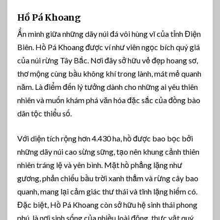
Hồ Pá Khoang
Ẩn mình giữa những dãy núi đá vôi hùng vĩ của tỉnh Điện
Biên. Hồ Pá Khoang được ví như viên ngọc bích quý giá
của núi rừng Tây Bắc. Nơi đây sở hữu vẻ đẹp hoang sơ,
thơ mộng cùng bầu không khí trong lành, mát mẻ quanh
năm. Là điểm đến lý tưởng dành cho những ai yêu thiên
nhiên và muốn khám phá văn hóa đặc sắc của đồng bào
dân tộc thiểu số.
Với diện tích rộng hơn 4.430 ha, hồ được bao bọc bởi
những dãy núi cao sừng sững, tạo nên khung cảnh thiên
nhiên tráng lệ và yên bình. Mặt hồ phẳng lặng như
gương, phản chiếu bầu trời xanh thẳm và rừng cây bao
quanh, mang lại cảm giác thư thái và tĩnh lặng hiếm có.
Đặc biệt, Hồ Pá Khoang còn sở hữu hệ sinh thái phong
phú, là nơi sinh sống của nhiều loài động, thực vật quý