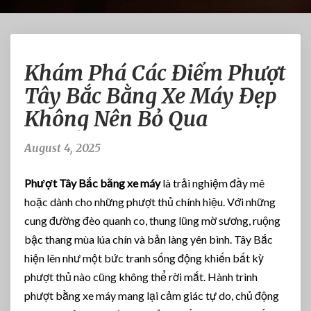
K
Khám Phá Các Điểm Phượt
h
á
Tây Bắc Bằng Xe Máy Đẹp
m
Không Nên Bỏ Qua
P
h
á
August 4, 2025
C
á
Phượt Tây Bắc bằng xe máy
là trải nghiệm đầy mê
c
hoặc dành cho những phượt thủ chính hiệu. Với những
Đ
cung đường đèo quanh co, thung lũng mờ sương, ruộng
i
ể
bậc thang mùa lúa chín và bản làng yên bình. Tây Bắc
m
hiện lên như một bức tranh sống động khiến bất kỳ
P
phượt thủ nào cũng không thể rời mắt. Hành trình
h
phượt bằng xe máy mang lại cảm giác tự do, chủ động
ư