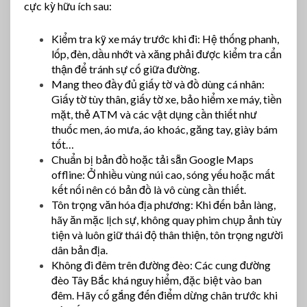
cực kỳ hữu ích sau:
Kiểm tra kỹ xe máy trước khi đi: Hệ thống phanh,
lốp, đèn, dầu nhớt và xăng phải được kiểm tra cẩn
thận để tránh sự cố giữa đường.
Mang theo đầy đủ giấy tờ và đồ dùng cá nhân:
Giấy tờ tùy thân, giấy tờ xe, bảo hiểm xe máy, tiền
mặt, thẻ ATM và các vật dụng cần thiết như
thuốc men, áo mưa, áo khoác, găng tay, giày bám
tốt…
Chuẩn bị bản đồ hoặc tải sẵn Google Maps
offline: Ở nhiều vùng núi cao, sóng yếu hoặc mất
kết nối nên có bản đồ là vô cùng cần thiết.
Tôn trọng văn hóa địa phương: Khi đến bản làng,
hãy ăn mặc lịch sự, không quay phim chụp ảnh tùy
tiện và luôn giữ thái độ thân thiện, tôn trọng người
dân bản địa.
Không đi đêm trên đường đèo: Các cung đường
đèo Tây Bắc khá nguy hiểm, đặc biệt vào ban
đêm. Hãy cố gắng đến điểm dừng chân trước khi