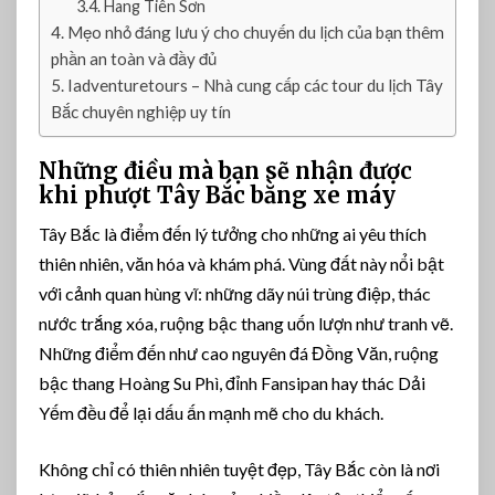
Hang Tiên Sơn
h
Mẹo nhỏ đáng lưu ý cho chuyến du lịch của bạn thêm
ô
phần an toàn và đầy đủ
n
Iadventuretours – Nhà cung cấp các tour du lịch Tây
g
Bắc chuyên nghiệp uy tín
N
ê
Những điều mà bạn sẽ nhận được
n
khi phượt Tây Bắc bằng xe máy
B
ỏ
Tây Bắc là điểm đến lý tưởng cho những ai yêu thích
Q
thiên nhiên, văn hóa và khám phá. Vùng đất này nổi bật
u
a
với cảnh quan hùng vĩ: những dãy núi trùng điệp, thác
nước trắng xóa, ruộng bậc thang uốn lượn như tranh vẽ.
Những điểm đến như cao nguyên đá Đồng Văn, ruộng
bậc thang Hoàng Su Phì, đỉnh Fansipan hay thác Dải
Yếm đều để lại dấu ấn mạnh mẽ cho du khách.
Không chỉ có thiên nhiên tuyệt đẹp, Tây Bắc còn là nơi