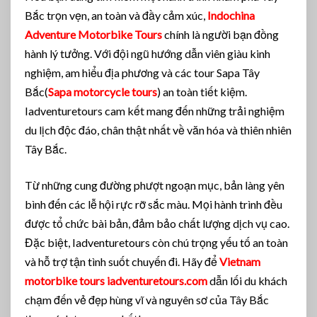
Bắc trọn vẹn, an toàn và đầy cảm xúc,
Indochina
Adventure Motorbike Tours
chính là người bạn đồng
hành lý tưởng. Với đội ngũ hướng dẫn viên giàu kinh
nghiệm, am hiểu địa phương và các tour Sapa Tây
Bắc(
Sapa motorcycle tours
) an toàn tiết kiệm.
Iadventuretours cam kết mang đến những trải nghiệm
du lịch độc đáo, chân thật nhất về văn hóa và thiên nhiên
Tây Bắc.
Từ những cung đường phượt ngoạn mục, bản làng yên
bình đến các lễ hội rực rỡ sắc màu. Mọi hành trình đều
được tổ chức bài bản, đảm bảo chất lượng dịch vụ cao.
Đặc biệt, Iadventuretours còn chú trọng yếu tố an toàn
và hỗ trợ tận tình suốt chuyến đi. Hãy để
Vietnam
motorbike tours iadventuretours.com
dẫn lối du khách
chạm đến vẻ đẹp hùng vĩ và nguyên sơ của Tây Bắc