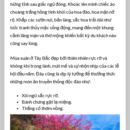
bừng tỉnh sau giấc ngủ đông. Khoác lên mình chiếc áo
choàng trắng hồng tinh khôi của hoa đào, hoa mận nở
rộ. Khắp các sườn núi, bản làng, sắc hoa trải dài như
bức tranh thủy mặc sống động, mang đến một khung
cảnh lãng mạn và thơ mộng khiến bất kỳ du khách nào
cũng say lòng.
Mùa xuân ở Tây Bắc đẹp bởi thiên nhiên rực rỡ và
không khí trong lành, mát mẻ và sự nhộn nhịp của các lễ
hội đầu năm. Đây cũng là dịp lý tưởng để thưởng thức
những món ăn truyền thống độc đáo như:
Xôi ngũ sắc rực rỡ.
Bánh chưng gật lạ miệng.
Thắng cố thơm nồng.