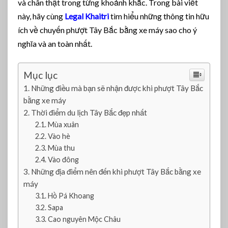
và chân thật trong từng khoảnh khắc. Trong bài viết
ợ
t
này, hãy cùng
Legal Khaitri
tìm hiểu những thông tin hữu
T
ích về chuyến phượt Tây Bắc bằng xe máy sao cho ý
â
nghĩa và an toàn nhất.
y
B
ắ
Mục lục
c
Những điều mà bạn sẽ nhận được khi phượt Tây Bắc
B
bằng xe máy
ằ
Thời điểm du lịch Tây Bắc đẹp nhất
n
Mùa xuân
g
Vào hè
X
Mùa thu
e
M
Vào đông
á
Những địa điểm nên đến khi phượt Tây Bắc bằng xe
y
máy
Đ
Hồ Pá Khoang
ẹ
Sapa
p
Cao nguyên Mộc Châu
K