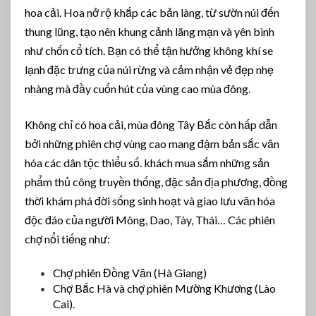
hoa cải. Hoa nở rộ khắp các bản làng, từ sườn núi đến
thung lũng, tạo nên khung cảnh lãng mạn và yên bình
như chốn cổ tích. Bạn có thể tận hưởng không khí se
lạnh đặc trưng của núi rừng và cảm nhận vẻ đẹp nhẹ
nhàng mà đầy cuốn hút của vùng cao mùa đông.
Không chỉ có hoa cải, mùa đông Tây Bắc còn hấp dẫn
bởi những phiên chợ vùng cao mang đậm bản sắc văn
hóa các dân tộc thiểu số. khách mua sắm những sản
phẩm thủ công truyền thống, đặc sản địa phương, đồng
thời khám phá đời sống sinh hoạt và giao lưu văn hóa
độc đáo của người Mông, Dao, Tày, Thái… Các phiên
chợ nổi tiếng như:
Chợ phiên Đồng Văn (Hà Giang)
Chợ Bắc Hà và chợ phiên Mường Khương (Lào
Cai).