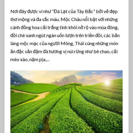
Nơi đây được ví như “Đà Lạt của Tây Bắc” bởi vẻ đẹp
thơ mộng và đa sắc màu. Mộc Châu nổi bật với những
cánh đồng hoa cải trắng tinh khôi nở rộ vào mùa đông,
đồi chè xanh ngút ngàn uốn lượn trên triền đồi, các bản
làng mộc mạc của người Mông, Thái cùng những món
ăn đặc sản đậm đà hương vị núi rừng như bê chao, cải
mèo xào, nậm pịa,…